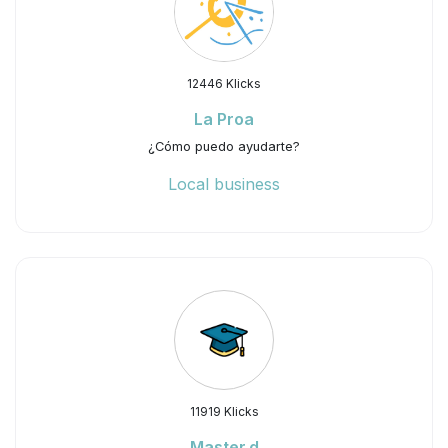
12446 Klicks
La Proa
¿Cómo puedo ayudarte?
Local business
11919 Klicks
Master.d